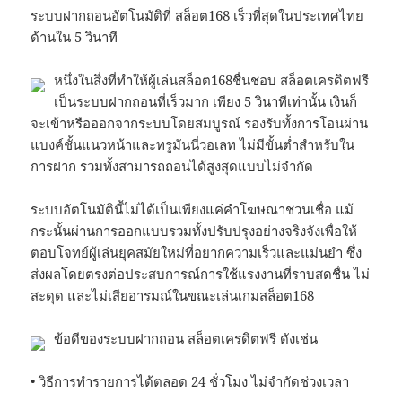
ระบบฝากถอนอัตโนมัติที่ สล็อต168 เร็วที่สุดในประเทศไทย
ด้านใน 5 วินาที
หนึ่งในสิ่งที่ทำให้ผู้เล่นสล็อต168ชื่นชอบ สล็อตเครดิตฟรี
เป็นระบบฝากถอนที่เร็วมาก เพียง 5 วินาทีเท่านั้น เงินก็
จะเข้าหรือออกจากระบบโดยสมบูรณ์ รองรับทั้งการโอนผ่าน
แบงค์ชั้นแนวหน้าและทรูมันนี่วอเลท ไม่มีขั้นต่ำสำหรับใน
การฝาก รวมทั้งสามารถถอนได้สูงสุดแบบไม่จำกัด
ระบบอัตโนมัตินี้ไม่ได้เป็นเพียงแค่คำโฆษณาชวนเชื่อ แม้
กระนั้นผ่านการออกแบบรวมทั้งปรับปรุงอย่างจริงจังเพื่อให้
ตอบโจทย์ผู้เล่นยุคสมัยใหม่ที่อยากความเร็วและแม่นยำ ซึ่ง
ส่งผลโดยตรงต่อประสบการณ์การใช้แรงงานที่ราบสดชื่น ไม่
สะดุด และไม่เสียอารมณ์ในขณะเล่นเกมสล็อต168
ข้อดีของระบบฝากถอน สล็อตเครดิตฟรี ดังเช่น
• วิธีการทำรายการได้ตลอด 24 ชั่วโมง ไม่จำกัดช่วงเวลา