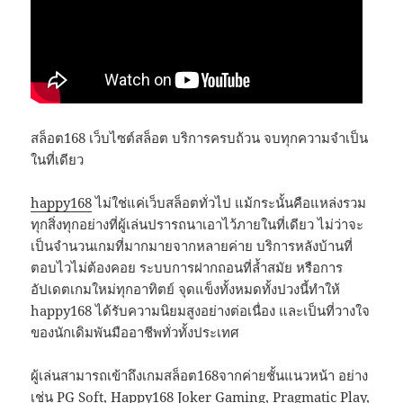
สล็อต168 เว็บไซต์สล็อต บริการครบถ้วน จบทุกความจำเป็น
ในที่เดียว
happy168
ไม่ใช่แค่เว็บสล็อตทั่วไป แม้กระนั้นคือแหล่งรวม
ทุกสิ่งทุกอย่างที่ผู้เล่นปรารถนาเอาไว้ภายในที่เดียว ไม่ว่าจะ
เป็นจำนวนเกมที่มากมายจากหลายค่าย บริการหลังบ้านที่
ตอบไวไม่ต้องคอย ระบบการฝากถอนที่ล้ำสมัย หรือการ
อัปเดตเกมใหม่ทุกอาทิตย์ จุดแข็งทั้งหมดทั้งปวงนี้ทำให้
happy168 ได้รับความนิยมสูงอย่างต่อเนื่อง และเป็นที่วางใจ
ของนักเดิมพันมืออาชีพทั่วทั้งประเทศ
ผู้เล่นสามารถเข้าถึงเกมสล็อต168จากค่ายชั้นแนวหน้า อย่าง
เช่น PG Soft,
Happy168
Joker Gaming, Pragmatic Play,