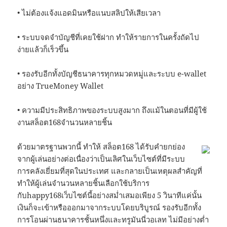
• ไม่ต้องแจ้งแอดมินหรือแนบสลิปให้เสียเวลา
• ระบบจดจำบัญชีที่เคยใช้ฝาก ทำให้รายการในครั้งถัดไป
ง่ายแล้วก็เร็วขึ้น
• รองรับอีกทั้งบัญชีธนาคารทุกหมวดหมู่และระบบ e-wallet
อย่าง TrueMoney Wallet
• ความมีประสิทธิภาพของระบบสูงมาก ถึงแม้ในตอนที่มีผู้ใช้
งานสล็อต168จำนวนหลายชิ้น
ด้วยมาตรฐานพวกนี้ ทำให้ สล็อต168 ได้รับคำยกย่อง
จากผู้เล่นอย่างต่อเนื่องว่าเป็นเลิศในเว็บไซต์ที่มีระบบ
การคลังเยี่ยมที่สุดในประเทศ และกลายเป็นเหตุผลสำคัญที่
ทำให้ผู้เล่นจำนวนหลายชิ้นเลือกใช้บริการ
กับhappy168เว็บไซต์นี้อย่างสม่ำเสมอเพียง 5 วินาทีแค่นั้น
เงินก็จะเข้าหรือออกมาจากระบบโดยบริบูรณ์ รองรับอีกทั้ง
การโอนผ่านธนาคารชั้นหนึ่งและทรูมันนี่วอเลท ไม่มีอย่างต่ำ