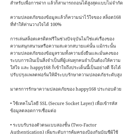
สำหรับเพื่อการฝาก แล้วก็สามารถถอนได้สูงสุดแบบไม่จำกัด
ความปลอดภัยของข้อมูลแล้วก็ความน่าไว้ใจของ สล็อต168
ที่ทำให้ท่านวางใจได้ 100%
การเล่นสล็อตเครดิตฟรีในช่วงปัจจุบันไม่ใช่แค่เรื่องของ
ความสนุกสนานหรือความสะดวกสบายแค่นั้น แม้กระนั้น
ความปลอดภัยของข้อมูลรวมทั้งความยั่งยืนและมั่นคงของ
ระบบการเงินเป็นสิ่งจำเป็นที่ผู้เล่นทุกคนจำเป็นต้องให้ความ
ใส่ใจ และ happy168 ก็เข้าใจถึงประเด็นนี้เป็นอย่างดี จึงได้
ปรับปรุงแพลตฟอร์มให้มีระบบรักษาความปลอดภัยระดับสูง
มาตรการรักษาความปลอดภัยของ happy168 ประกอบด้วย
• ใช้เทคโนโลยี SSL (Secure Socket Layer) เพื่อเข้ารหัส
ข้อมูลตลอดการเชื่อมต่อ
• ระบบรับรองตัวตนแบบสองชั้น (Two-Factor
Authentication) เพิ่มระดับการคุ้มครองป้องกันบัญชีผู้ใช้