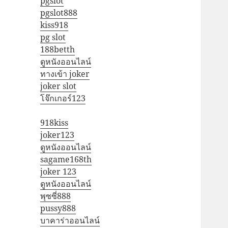
pgslot
pgslot888
kiss918
pg slot
188betth
ดูหนังออนไลน์
ทางเข้า joker
joker slot
โจ๊กเกอร์123
918kiss
joker123
ดูหนังออนไลน์
sagame168th
joker 123
ดูหนังออนไลน์
พุซซี่888
pussy888
บาคาร่าออนไลน์