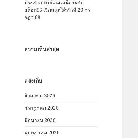
ประสบการณ์เกมเหนือระดับ
สล็อต55 เริ่มสนุกได้ทันที 20 กร
กฎา 69
ความเห็นล่าสุด
คลังเก็บ
สิงหาคม 2026
กรกฎาคม 2026
มิถุนายน 2026
พฤษภาคม 2026