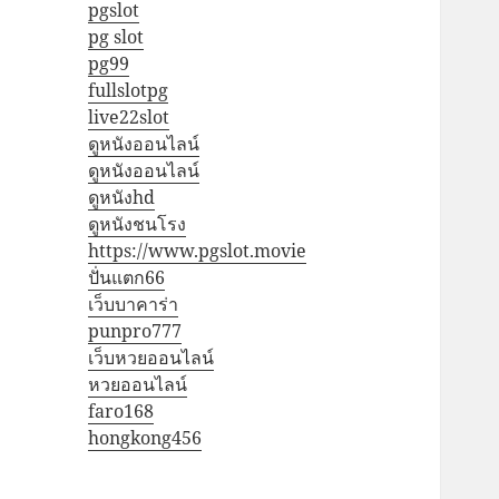
pgslot
pg slot
pg99
fullslotpg
live22slot
ดูหนังออนไลน์
ดูหนังออนไลน์
ดูหนังhd
ดูหนังชนโรง
https://www.pgslot.movie
ปั่นแตก66
เว็บบาคาร่า
punpro777
เว็บหวยออนไลน์
หวยออนไลน์
faro168
hongkong456