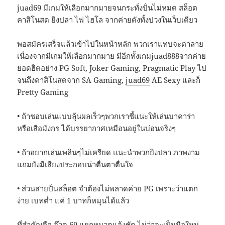
juad69 มีเกมให้เลือกมากมายจนกระทั่งปั่นไม่หมด สล็อต
คาสิโนสด ยิงปลา ไพ่ ไฮโล จากค่ายดังทั้งปวงในเว็บเดียว
พอสมัครเสร็จแล้วเข้าไปในหน้าหลัก พวกเราแทบจะตาลาย
เนื่องจากมีเกมให้เลือกมากมาย มีอีกทั้งเกมjuad888จากค่าย
ยอดฮิตอย่าง PG Soft, Joker Gaming, Pragmatic Play ไป
จนถึงคาสิโนสดจาก SA Gaming,
juad69
AE Sexy และก็
Pretty Gaming
• ถ้าชอบเล่นแบบลุ้นผลเร็วๆพวกเราชี้แนะให้เล่นบาคาร่า
หรือเสือมังกร ได้บรรยากาศเหมือนอยู่ในบ่อนจริงๆ
• ถ้าอยากเล่นเพลินๆไม่เครียด แนะนำพวกยิงปลา ภาพงาม
แถมยังมีเสียงประกอบน่าตื่นตาตื่นใจ
• ส่วนสายปั่นสล็อต จำต้องไม่พลาดค่าย PG เพราะว่าแตก
ง่าย เบทต่ำ แค่ 1 บาทก็หมุนได้แล้ว
ที่สำคัญคือ จ๊วด 69 แยกหมวดแจ้งชัด ไม่ว่าจะเป็นมือใหม่