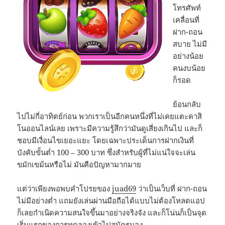
โทรศัพท์
เคลื่อนที่
ฝาก-ถอน
สบาย ไม่มี
อย่างน้อย
คนงบน้อย
ก็รอด
ย้อนกลับ
ไปไม่กี่อาทิตย์ก่อน พวกเราเป็นอีกคนหนึ่งที่ไม่เคยแตะคาสิ
โนออนไลน์เลย เพราะมีความรู้สึกว่ามันดูเสี่ยงเกินไป และก็
ชอบมีเงื่อนไขเยอะแยะ โดยเฉพาะประเด็นการฝากเงินที่
บังคับขั้นต่ำ 100 – 300 บาท ซึ่งสำหรับผู้ที่ไม่แน่ใจจะเล่น
ขมักเขม้นหรือไม่ มันคือปัญหามากมาย
แต่ว่าเพียงพอพบคำโปรยของ
juad69
ว่าเป็นเว็บที่ ฝาก-ถอน
ไม่มีอย่างต่ำ แถมยังเล่นผ่านมือถือได้แบบไม่ต้องโหลดแอป
ก็เลยกำเนิดความสนใจขึ้นมาอย่างจริงจัง และก็โน่นก็เป็นจุด
เริ่มแรกของการทดลองเข้าไปสมัครมอง