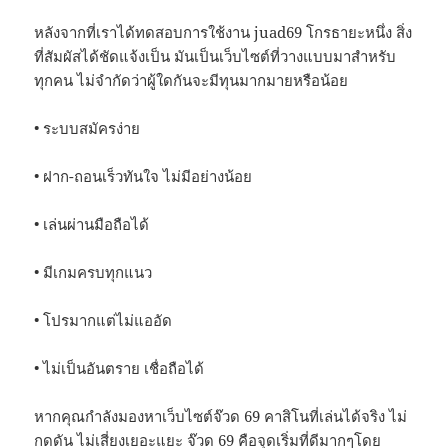
หลังจากที่เราได้ทดสอบการใช้งาน juad69 โกรธายะหนึ่ง สิ่ง
ที่สัมผัสได้ชัดแจ้งเป็น มันเป็นเว็บไซต์ที่วางแบบมาสำหรับ
ทุกคน ไม่จำกัดว่าผู้ใดกันจะมีทุนมากมายหรือน้อย
• ระบบสมัครง่าย
• ฝาก-ถอนเร็วทันใจ ไม่มีอย่างน้อย
• เล่นผ่านมือถือได้
• มีเกมครบทุกแนว
• โปรมากแต่ไม่แออัด
• ไม่เป็นอันตราย เชื่อถือได้
หากคุณกำลังมองหาเว็บไซต์จ๊วด 69 คาสิโนที่เล่นได้จริง ไม่
กดดัน ไม่เสี่ยงเยอะแยะ จ๊วด 69 คือจุดเริ่มที่ดีมากๆโดย