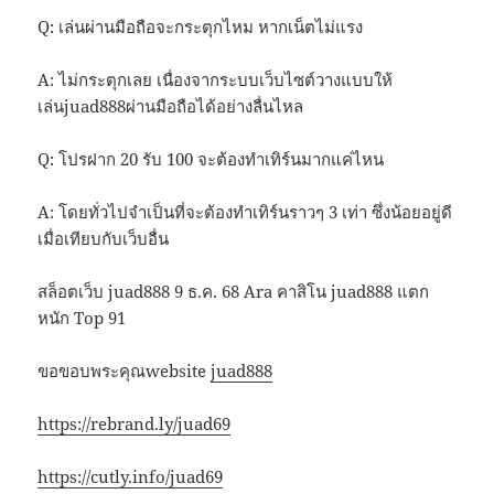
Q: เล่นผ่านมือถือจะกระตุกไหม หากเน็ตไม่แรง
A: ไม่กระตุกเลย เนื่องจากระบบเว็บไซต์วางแบบให้
เล่นjuad888ผ่านมือถือได้อย่างลื่นไหล
Q: โปรฝาก 20 รับ 100 จะต้องทำเทิร์นมากแค่ไหน
A: โดยทั่วไปจำเป็นที่จะต้องทำเทิร์นราวๆ 3 เท่า ซึ่งน้อยอยู่ดี
เมื่อเทียบกับเว็บอื่น
สล็อตเว็บ juad888 9 ธ.ค. 68 Ara คาสิโน juad888 แตก
หนัก Top 91
ขอขอบพระคุณwebsite
juad888
https://rebrand.ly/juad69
https://cutly.info/juad69