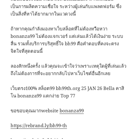
เป็นการผลิตความเชื่อใจ ระหว่างผู้เล่นกับแพลตฟอร์ม ซึ่ง
เป็นสิ่งที่หาได้ยากมากในแวดวงนี้
ถ้าหากคุณกำลังมองหาเว็บสล็อตที่ไม่ต้องหวือหวา
bonanza99 ไม่ต้องแจกเวอร์ แต่เล่นแล้วได้เงินง่าย ระบบ
ลื่น รวมทั้งบริการบริสุทธิ์ใจ bh99 คือคำตอบที่คงจะตรง
จิตใจที่สุดตอนนี้
ลองสักหนึ่งครั้ง แล้วคุณจะเข้าใจว่าเพราะเหตุใดผู้ที่เล่นแล้ว
ถึงไม่ต้องการที่จะอยากกลับไปหาเว็บไซต์อื่นอีกเลย
เว็บตรง100% สล็อต99 bh99th.org 25 JAN 26 Bella คาสิ
โน bonanza99 แตกง่าย Top 77
ขอขอบคุณมากwebsite
bonanza99
https://rebrand.ly/bh99-th