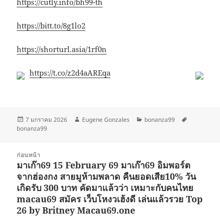
https://cutly.info/bh99-th
https://bitt.to/8g1lo2
https://shorturl.asia/1rf0n
https://t.co/z2d4aAREqa
เขียน
ผู้
หมวด
ป้าย
7 มกราคม 2026
Eugene Gonzales
bonanza99
เมื่อ
เขียน
หมู่
กำกับ
bonanza99
แนะแนว
ก่อนหน้า
เรื่อง
มาเก๊า69 15 February 69 มาเก๊า69 อิมพอร์ต
เรื่อง
จากฮ่องกง สายมูห้ามพลาด คืนยอดเสีย10% วัน
ก่อน
เกิดรับ 300 บาท คัดมาแล้วว่า เหมาะกับคนไทย
หน้า:
macau69 สมัคร เว็บโหงวเฮ้งดี เล่นแล้วรวย Top
26 by Britney Macau69.one