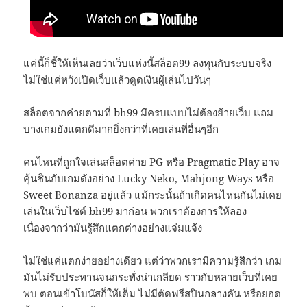
แค่นี้ก็ชี้ให้เห็นเลยว่าเว็บแห่งนี้สล็อต99 ลงทุนกับระบบจริง
ไม่ใช่แค่หวังเปิดเว็บแล้วดูดเงินผู้เล่นไปวันๆ
สล็อตจากค่ายตามที่ bh99 มีครบแบบไม่ต้องย้ายเว็บ แถม
บางเกมยังแตกดีมากยิ่งกว่าที่เคยเล่นที่อื่นๆอีก
คนไหนที่ถูกใจเล่นสล็อตค่าย PG หรือ Pragmatic Play อาจ
คุ้นชินกับเกมดังอย่าง Lucky Neko, Mahjong Ways หรือ
Sweet Bonanza อยู่แล้ว แม้กระนั้นถ้าเกิดคนไหนกันไม่เคย
เล่นในเว็บไซต์ bh99 มาก่อน พวกเราต้องการให้ลอง
เนื่องจากว่ามันรู้สึกแตกต่างอย่างแจ่มแจ้ง
ไม่ใช่แค่แตกง่ายอย่างเดียว แต่ว่าพวกเรามีความรู้สึกว่า เกม
มันไม่รับประทานจนกระทั่งน่าเกลียด ราวกับหลายเว็บที่เคย
พบ ตอนเข้าโบนัสก็ให้เต็ม ไม่มีตัดฟรีสปินกลางคัน หรือยอด