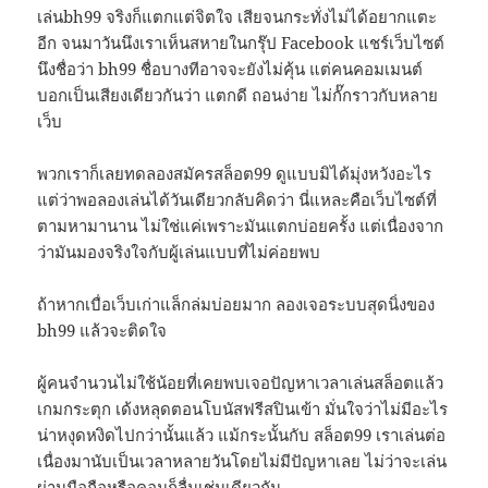
เล่นbh99 จริงก็แตกแต่จิตใจ เสียจนกระทั่งไม่ได้อยากแตะ
อีก จนมาวันนึงเราเห็นสหายในกรุ๊ป Facebook แชร์เว็บไซต์
นึงชื่อว่า bh99 ชื่อบางทีอาจจะยังไม่คุ้น แต่คนคอมเมนต์
บอกเป็นเสียงเดียวกันว่า แตกดี ถอนง่าย ไม่กั๊กราวกับหลาย
เว็บ
พวกเราก็เลยทดลองสมัครสล็อต99 ดูแบบมิได้มุ่งหวังอะไร
แต่ว่าพอลองเล่นได้วันเดียวกลับคิดว่า นี่แหละคือเว็บไซต์ที่
ตามหามานาน ไม่ใช่แค่เพราะมันแตกบ่อยครั้ง แต่เนื่องจาก
ว่ามันมองจริงใจกับผู้เล่นแบบที่ไม่ค่อยพบ
ถ้าหากเบื่อเว็บเก่าแล็กล่มบ่อยมาก ลองเจอระบบสุดนิ่งของ
bh99 แล้วจะติดใจ
ผู้คนจำนวนไม่ใช้น้อยที่เคยพบเจอปัญหาเวลาเล่นสล็อตแล้ว
เกมกระตุก เด้งหลุดตอนโบนัสฟรีสปินเข้า มั่นใจว่าไม่มีอะไร
น่าหงุดหงิดไปกว่านั้นแล้ว แม้กระนั้นกับ สล็อต99 เราเล่นต่อ
เนื่องมานับเป็นเวลาหลายวันโดยไม่มีปัญหาเลย ไม่ว่าจะเล่น
ผ่านมือถือหรือคอมก็ลื่นเช่นเดียวกัน