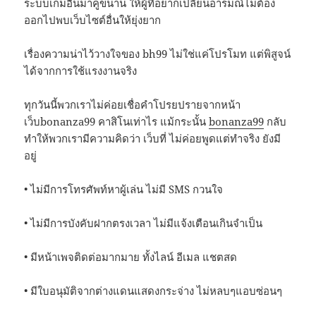
ระบบเกมอื่นมาคู่ขนาน ให้ผู้ที่อยากเปลี่ยนอารมณ์ไม่ต้อง
ออกไปพบเว็บไซต์อื่นให้ยุ่งยาก
เรื่องความน่าไว้วางใจของ bh99 ไม่ใช่แค่โปรโมท แต่พิสูจน์
ได้จากการใช้แรงงานจริง
ทุกวันนี้พวกเราไม่ค่อยเชื่อคำโปรยปรายจากหน้า
เว็บbonanza99 คาสิโนเท่าไร แม้กระนั้น
bonanza99
กลับ
ทำให้พวกเรามีความคิดว่า เว็บที่ ไม่ค่อยพูดแต่ทำจริง ยังมี
อยู่
• ไม่มีการโทรศัพท์หาผู้เล่น ไม่มี SMS กวนใจ
• ไม่มีการบังคับฝากตรงเวลา ไม่มีแจ้งเตือนเกินจำเป็น
• มีหน้าเพจติดต่อมากมาย ทั้งไลน์ อีเมล แชตสด
• มีใบอนุมัติจากต่างแดนแสดงกระจ่าง ไม่หลบๆแอบซ่อนๆ