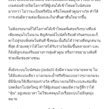
เกมค่อนข้างเปิดโอกาสให้ผู้เล่นได้เข้าโหมดโบนัสบ่อย
มากกว่า ไม่ว่าจะเป็นฟรีสปิน หรือโหมดตัวคูณรางวัล ทำให้
การเล่นมีความต่อเนื่องและก็น่าตื่นตาตื่นใจมากขึ้น
ไม่ต้องรอนานก็ได้โอกาสได้เข้าโหมดพิเศษจริงๆบางทีแค่
เพียงหมุนไปไม่นาน สัญลักษณ์โบนัสก็เรียงตัวกันครบและก็
พาไปสู่รอบพิเศษในทันที ซึ่งขณะนั้นถือได้ว่าช่วงที่สนุกสนาน
ที่สุด ด้วยเหตุว่าได้โอกาสได้รับรางวัลเพิ่มขึ้นหลายเท่า และ
ก็ยังมีลูกเล่นเสริมอย่างการสุ่มตัวคูณ หรือการขยายวงล้อที่
ช่วยเพิ่มช่องทางชนะ
ทั้งยังระบบโบนัสของ jinda55 ยังมีความมากมายหลาย ไม่
ได้มีแค่แบบเดียว บางเกมจะย้ำฟรีสปินแบบยาวๆบางเกมจะ
มีมินิเกมให้เลือกของรางวัล หรือบางเกมก็มีระบบสะสมเพื่อ
ปลดล็อกโบนัสใหญ่ ทำให้ผู้เล่นอย่างผมมีความรู้สึกว่าได้
“ลุ้น” อยู่เสมอเวลา ไม่ใช่แค่หมุนไปเรื่อยแบบไม่มีจุดมุ่ง
หมาย