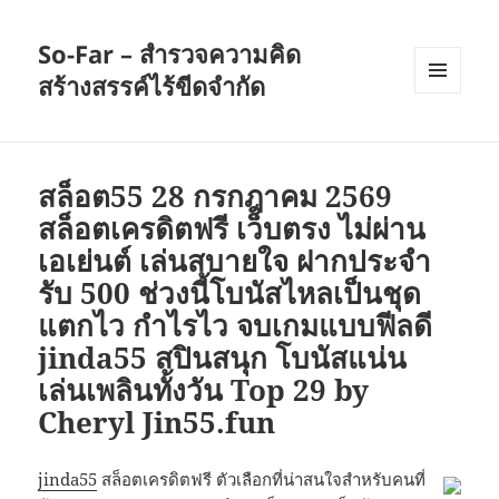
So-Far – สำรวจความคิด
สร้างสรรค์ไร้ขีดจำกัด
เมนู
และวิด
เจ็ต
สล็อต55 28 กรกฎาคม 2569
สล็อตเครดิตฟรี เว็บตรง ไม่ผ่าน
เอเย่นต์ เล่นสบายใจ ฝากประจำ
รับ 500 ช่วงนี้โบนัสไหลเป็นชุด
แตกไว กำไรไว จบเกมแบบฟีลดี
jinda55 สปินสนุก โบนัสแน่น
เล่นเพลินทั้งวัน Top 29 by
Cheryl Jin55.fun
jinda55
สล็อตเครดิตฟรี ตัวเลือกที่น่าสนใจสำหรับคนที่