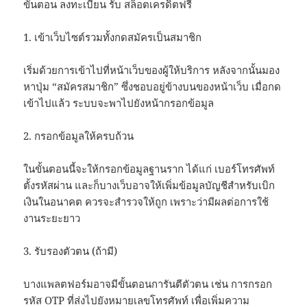
ขั้นตอน ลงทะเบียน รับ สล็อตเครดิตฟรี
1. เข้าเว็บไซต์รวมทั้งกดสมัครเป็นสมาชิก
เริ่มด้วยการเข้าไปที่หน้าเว็บของผู้ให้บริการ หลังจากนั้นมอง
หาปุ่ม “สมัครสมาชิก” ซึ่งชอบอยู่ข้างบนของหน้าเว็บ เมื่อกด
เข้าไปแล้ว ระบบจะพาไปยังหน้ากรอกข้อมูล
2. กรอกข้อมูลให้ครบถ้วน
ในขั้นตอนนี้จะให้กรอกข้อมูลฐานราก ได้แก่ เบอร์โทรศัพท์
ตั้งรหัสผ่าน และก็บางเว็บอาจให้เพิ่มข้อมูลบัญชีสำหรับเบิก
เงินในอนาคต ควรจะสำรวจให้ถูก เพราะว่ามีผลต่อการใช้
งานระยะยาว
3. รับรองตัวตน (ถ้ามี)
บางแพลตฟอร์มอาจมีขั้นตอนการันตีตัวตน เช่น การกรอก
รหัส OTP ที่ส่งไปยังหมายเลขโทรศัพท์ เพื่อเพิ่มความ