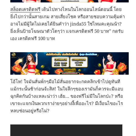
สล็อตเครดิตฟรี
เดินไปทางไหนในโลกออนไลน์ตอนนี้ โดย
ยิ่งไปกว่านั้นสายเกม สายเสี่ยงโชค หรือสายชอบความคุ้มค่า
อาจไม่มีผู้ใดไม่เคยได้ยินคำว่า jinda55 ใช่ไหมคะคุณน้า?
ยิ่งเห็นป้ายโฆษณาตัวโตๆว่า แจกเครดิตฟรี 50 บาท” กดรับ
เอง เครดิตฟรี 100 บาท
โอ้โห! ใจมันสั่นพั่กๆมือไม้สั่นอยากจะกดคลิกเข้าไปดูทันที
แม้กระนั้นช้าก่อนจ้ะสิส! ในใจลึกๆของเรามันก็ควรจะมีแอบ
ฉุกคิดกันบ้างแหละน่าว่า เฮ้ย… ของฟรีไม่มีในโลกป่ะ? หรือ
เขาจะแจกเงินพวกเราง่ายๆอย่างงี้เพื่ออะไร? มีเงื่อนไขอะไร
หลบซ่อนอยู่หรือไม่?