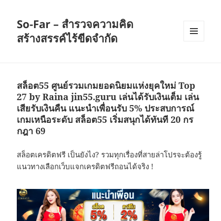
So-Far – สำรวจความคิด
สร้างสรรค์ไร้ขีดจำกัด
เมนู
และวิด
เจ็ต
สล็อต55 ศูนย์รวมเกมยอดนิยมแห่งยุคใหม่ Top
27 by Raina jin55.guru เล่นได้รับเงินเต็ม เล่น
เสียรับเงินคืน แนะนำเพื่อนรับ 5% ประสบการณ์
เกมเหนือระดับ สล็อต55 เริ่มสนุกได้ทันที 20 กร
กฎา 69
สล็อตเครดิตฟรี เป็นยังไง? รวมทุกเรื่องที่สายล่าโปรจะต้องรู้
แนวทางเลือกเว็บแจกเครดิตฟรีถอนได้จริง !