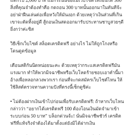
สิ่งที่คุณจำต้องทำคือ กดถอน 300 บาทนั้นออกมาในทันทีจ้ะ
อย่าฝ่าฝืนเล่นต่อเพื่อหวังให้มันงอก ด้วยเหตุว่าเงินส่วนที่เกิน
เขาจะตัดทิ้งอยู่ดี สู้ถอนเงินสดออกมารับประทานชาบูสวยๆดี
ยิ่งกว่าค่ะซิส
วิธีเช็กเว็บไซต์ สล็อตเครดิตฟรี อย่างไร ไม่ให้ถูกโกงหรือ
โดนดูดข้อมูล
เตือนสติกันนิดหน่อยนะคะ ด้วยเหตุว่ากระแสเครดิตฟรีมัน
แรงมาก ทำให้พวกมิจฉาชีพหรือเว็บโหดร้ายชอบเอาคำนี้มา
อ้างเพื่อหลอกลวงพวกเรา ก่อนที่จะกดสมัครเว็บไซต์ไหน ให้
ใช้ลิสต์ตรวจทานความปังที่ตรงนี้เช็กดูซิค่ะ
• ไม่ต้องฝากเงินเข้าไปก่อนเพื่อรับเครดิตฟรี: ถ้าหากเว็บไหน
กล่าวว่า “อยากได้เครดิตฟรี 100 ต้องโอนเงินมัดจำมาเข้า
ระบบก่อน 50 บาท” บล็อกด่วนจ้ะ! นั่นมิจฉาชีพชัวร์ เครดิต
ฟรีที่แท้จริงจำต้องได้มาตั้งแต่ยังมิได้ฝากเงิน