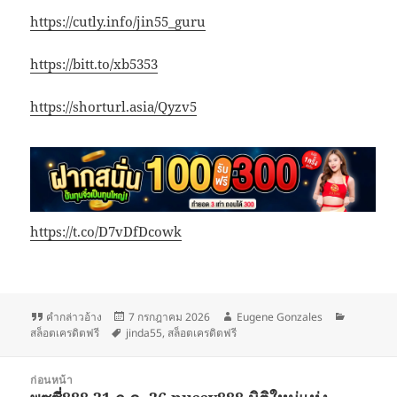
https://cutly.info/jin55_guru
https://bitt.to/xb5353
https://shorturl.asia/Qyzv5
https://t.co/D7vDfDcowk
รูป
เขียน
ผู้
หมวด
คำกล่าวอ้าง
7 กรกฎาคม 2026
Eugene Gonzales
แบบ
ป้าย
เมื่อ
เขียน
หมู่
สล็อตเครดิตฟรี
jinda55
,
สล็อตเครดิตฟรี
เรื่อง
กำกับ
แนะแนว
ก่อนหน้า
เรื่อง