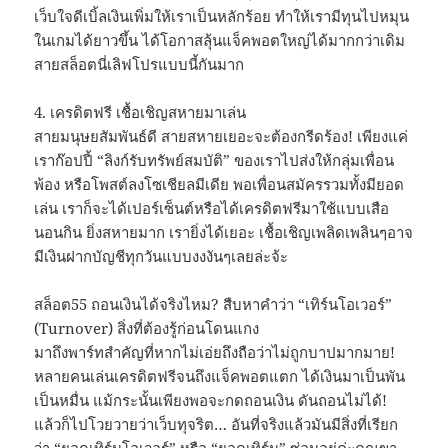
เว็บใจดีเบิ้ลเงินเพิ่มให้เราเป็นหลักร้อย ทำให้เรามีทุนไปหมุน
ในเกมได้ยาวขึ้น ได้โอกาสลุ้นแจ็คพอตใหญ่ได้มากกว่าเดิม
สายสล็อตนี่เลิฟโปรแบบนี้กันมาก
4. เครดิตฟรี เชื้อเชิญสหายมาเล่น
สายมนุษยสัมพันธ์ดี สายสหายเยอะจะต้องกรีดร้อง! เพียงแค่
เราก๊อปปี้ “ลิงก์รับทรัพย์สมบัติ” ของเราไปส่งให้กลุ่มเพื่อน
พ้อง หรือโพสต์ลงโซเชียลมีเดีย พอเพื่อนสมัครรวมทั้งมียอด
เล่น เราก็จะได้เปอร์เซ็นต์หรือได้เครดิตฟรีมาใช้แบบเสือ
นอนกิน ยิ่งสหายมาก เรายิ่งได้เยอะ เชื้อเชิญเพลิดเพลินๆอาจ
มีเงินฝากบัญชีทุกวันแบบงงงันๆเลยล่ะจ้ะ
สล็อต55 ถอนเงินได้จริงไหม? สืบหาคำว่า “เทิร์นโอเวอร์”
(Turnover) สิ่งที่ต้องรู้ก่อนโดนแกง
มาถึงพาร์ทสำคัญที่หากไม่เอ่ยถึงถือว่าไม่ถูกบาปมากมาย!
หลายคนเล่นเครดิตฟรีจนถึงแจ็คพอตแตก ได้เงินมาเป็นพัน
เป็นหมื่น แม้กระนั้นเพียงพอจะกดถอนเงิน ดันถอนไม่ได้!
แล้วก็ไปโวยวายว่าเว็บทุจริต… อันที่จริงแล้วมันมีสิ่งที่เรียก
ว่า “ยอดเทิร์นโอเวอร์” หรือ “ยอดเทิร์น” ซ่อนอยู่ค่ะคุณขา