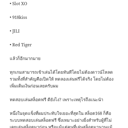
• Slot XO
• 918kiss
• JILI
• Red Tiger
แล้วก็อีกมากมาย
ทุกเกมสามารถเข้าเล่นได้โดยทันทีโดยไม่ต้องดาวน์โหลด
รวมทั้งที่สำคัญคือเปิดให้ ทดลองเล่นฟรีได้จริง โดยไม่ต้อง
เพิ่มเติมเงินก่อนเลยครับผม
ทดสอบเล่นสล็อตฟรี ดียังไง? เพราะเหตุไรถึงแนะนำ
หนึ่งในจุดแข็งที่ผมประทับใจเยอะที่สุดใน สล็อต168 ก็คือ
ระบบทดสอบเล่นสล็อตฟรี ซึ่งเหมาะอย่างยิ่งสำหรับผู้ที่ไม่
เคยเล่นสล็อตมาก่อน หรือแม้แต่คนที่เล่นสล็อตมานานแม้