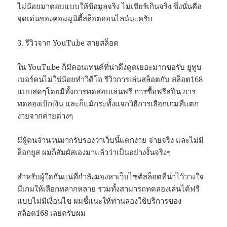
ไม่น้อยมาตอบแบบให้ข้อมูลจริง ไม่เชียร์เกินจริง ซึ่งนั่นคือ
จุดเด่นของคอมมูนิตี้สล็อตออนไลน์นะครับ
3. รีวิวจาก YouTube สายสล็อต
ใน YouTube ก็มีคอนเทนต์ที่น่าดึงดูดเยอะมากขอรับ ยูทูบ
เบอร์คนไม่ใช่น้อยทำวิดีโอ รีวิวการเล่นสล็อตกับ สล็อต168
แบบสดๆโดยมีทั้งการทดสอบเล่นฟรี การซื้อฟรีสปิน การ
ทดลองเบิกเงิน และก็แม้กระทั้งแจกวิธีการเลือกเกมที่แตก
ง่ายจากค่ายต่างๆ
มีผู้คนจำนวนมากรับรองว่าเว็บนี้แตกง่าย จ่ายจริง และไม่มี
ล็อกยูส ผมก็สัมผัสเองมาแล้วว่าเป็นอย่างงั้นจริงๆ
สำหรับผู้ใดกันแน่ที่กำลังมองหาเว็บไซต์สล็อตที่น่าไว้วางใจ
มีเกมให้เลือกหลากหลาย รวมทั้งสามารถทดลองเล่นได้ฟรี
แบบไม่มีเงื่อนไข ผมชี้แนะให้ท่านลองใช้บริการของ
สล็อต168 เลยครับผม