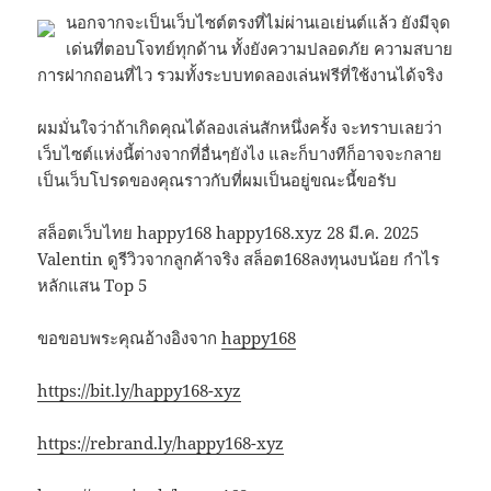
นอกจากจะเป็นเว็บไซต์ตรงที่ไม่ผ่านเอเย่นต์แล้ว ยังมีจุด
เด่นที่ตอบโจทย์ทุกด้าน ทั้งยังความปลอดภัย ความสบาย
การฝากถอนที่ไว รวมทั้งระบบทดลองเล่นฟรีที่ใช้งานได้จริง
ผมมั่นใจว่าถ้าเกิดคุณได้ลองเล่นสักหนึ่งครั้ง จะทราบเลยว่า
เว็บไซต์แห่งนี้ต่างจากที่อื่นๆยังไง และก็บางทีก็อาจจะกลาย
เป็นเว็บโปรดของคุณราวกับที่ผมเป็นอยู่ขณะนี้ขอรับ
สล็อตเว็บไทย happy168 happy168.xyz 28 มี.ค. 2025
Valentin ดูรีวิวจากลูกค้าจริง สล็อต168ลงทุนงบน้อย กำไร
หลักแสน Top 5
ขอขอบพระคุณอ้างอิงจาก
happy168
https://bit.ly/happy168-xyz
https://rebrand.ly/happy168-xyz