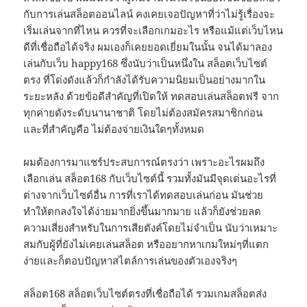
กับการเล่นสล็อตออนไลน์ คงเคยเจอปัญหาที่ว่าไม่รู้เรื่องจะ
เริ่มเล่นจากที่ไหน ควรที่จะเลือกเกมอะไร หรือแม้แต่เว็บไหน
ดีที่เชื่อถือได้จริง ผมเองก็เคยยอดเยี่ยมในนั้น จนได้มาลอง
เล่นกับเว็บ happy168 ซึ่งนับว่าเป็นหนึ่งใน สล็อตเว็บไซต์
ตรง ที่โด่งดังแล้วก็กำลังได้รับความนิยมเป็นอย่างมากใน
ระยะหลัง ด้วยข้อดีสำคัญที่เปิดให้ ทดสอบเล่นสล็อตฟรี จาก
ทุกค่ายดังระดับนานาชาติ โดยไม่ต้องสมัครสมาชิกก่อน
และที่สำคัญคือ ไม่ต้องจ่ายเงินใดๆทั้งหมด
ผมต้องการมาแชร์ประสบการณ์ตรงว่า เพราะอะไรผมถึง
เลือกเล่น สล็อต168 กับเว็บไซต์นี้ รวมทั้งมันมีจุดเด่นอะไรที่
ต่างจากเว็บไซต์อื่น การที่เราได้ทดสอบเล่นก่อน มันช่วย
ทำให้ตกลงใจได้ง่ายมากยิ่งขึ้นมากมาย แล้วก็ยังช่วยลด
ความเสี่ยงสำหรับในการเสียตังค์โดยไม่จำเป็น นับว่าเหมาะ
สมกับผู้ที่ยังไม่เคยเล่นสล็อต หรืออยากหาเกมใหม่ๆที่แตก
ง่ายและก็ตอบปัญหาสไตล์การเล่นของตัวเองจริงๆ
สล็อต168 สล็อตเว็บไซต์ตรงที่เชื่อถือได้ รวมเกมสล็อตส่ง