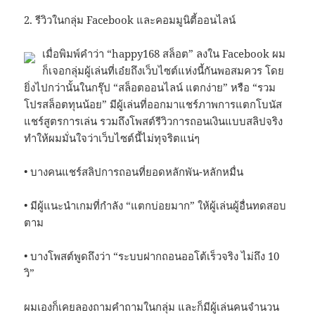
2. รีวิวในกลุ่ม Facebook และคอมมูนิตี้ออนไลน์
เมื่อพิมพ์คำว่า “happy168 สล็อต” ลงใน Facebook ผม
ก็เจอกลุ่มผู้เล่นที่เอ๋ยถึงเว็บไซต์แห่งนี้กันพอสมควร โดย
ยิ่งไปกว่านั้นในกรุ๊ป “สล็อตออนไลน์ แตกง่าย” หรือ “รวม
โปรสล็อตทุนน้อย” มีผู้เล่นที่ออกมาแชร์ภาพการแตกโบนัส
แชร์สูตรการเล่น รวมถึงโพสต์รีวิวการถอนเงินแบบสลิปจริง
ทำให้ผมมั่นใจว่าเว็บไซต์นี้ไม่ทุจริตแน่ๆ
• บางคนแชร์สลิปการถอนที่ยอดหลักพัน-หลักหมื่น
• มีผู้แนะนำเกมที่กำลัง “แตกบ่อยมาก” ให้ผู้เล่นผู้อื่นทดสอบ
ตาม
• บางโพสต์พูดถึงว่า “ระบบฝากถอนออโต้เร็วจริง ไม่ถึง 10
วิ”
ผมเองก็เคยลองถามคำถามในกลุ่ม และก็มีผู้เล่นคนจำนวน