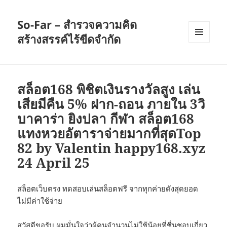
So-Far – สำรวจความคิด
สร้างสรรค์ไร้ขีดจำกัด
เมนู
และวิด
เจ็ต
สล็อต168 พิชิตเงินรางวัลสูง เล่น
เสียมีคืน 5% ฝาก-ถอน ภายใน 3วิ
บาคาร่า ยิงปลา กีฬา สล็อต168
แทงหวยอัตาราจ่ายมากที่สุดTop
82 by Valentin happy168.xyz
24 April 25
สล็อตเว็บตรง ทดสอบเล่นสล็อตฟรี จากทุกค่ายดังสุดยอด
ไม่มีค่าใช้จ่าย
สวัสดีขอรับ ผมมั่นใจว่าผู้คนจำนวนไม่ใช้น้อยที่ชื่นชอบเกี่ยว