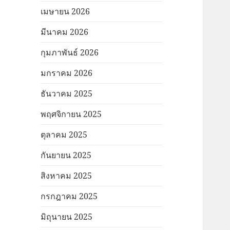
เมษายน 2026
มีนาคม 2026
กุมภาพันธ์ 2026
มกราคม 2026
ธันวาคม 2025
พฤศจิกายน 2025
ตุลาคม 2025
กันยายน 2025
สิงหาคม 2025
กรกฎาคม 2025
มิถุนายน 2025