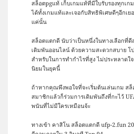
สล็อตpgแท้ เก็บเกมแท้ที่มีใบรับรองทุกเก
ได้ทั้งเกมแท้และเจอกับสิทธิพิเศษดีๆอีกเย
แค่นั้น
สล็อตแตกดี นับว่าเป็นหนึ่งในทางเลือกที่ด
เดิมพันออนไลน์ ด้วยความสะดวกสบาย โปรโ
สำหรับในการทำกำไรที่สูง ไม่ประหลาดใจ
นิยมในยุคนี้
ถ้าหากคุณพึงพอใจที่จะเริ่มต้นเล่นเกม 
สมาชิกแล้วก็ร่วมการเดิมพันถึงที่กะไว้ 
พนันที่ไม่มีใครเหมือนจ้ะ
ทางเข้า คาสิโน สล็อตแตกดี ufp-2.fun 2
ดีถอนภายใน 3 วินาที Top 94