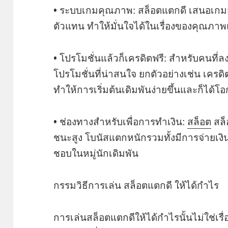
• ระบบเกมคุณภาพ: สล็อตแตกดี เสนอเกม
ตัวแทน ทำให้มั่นใจได้ในเรื่องของคุณภ
• โปรโมชั่นแล้วก็เครดิตฟรี: สำหรับคนที่
โปรโมชั่นที่น่าสนใจ ยกตัวอย่างเช่น เครด
ทำให้การเริ่มต้นเดิมพันง่ายขึ้นและก็ได้โ
• ช่องทางสำหรับเพื่อการทำเงิน:
สล็อต
สล็
ชนะสูง โบนัสแตกหนักรวมทั้งมีการจ่ายเงินร
ชอบในหมู่นักเดิมพัน
กรรมวิธีการเล่น สล็อตแตกดี ให้ได้กำไร
การเล่นสล็อตแตกดีให้ได้กำไรนั้นไม่ใช่เร