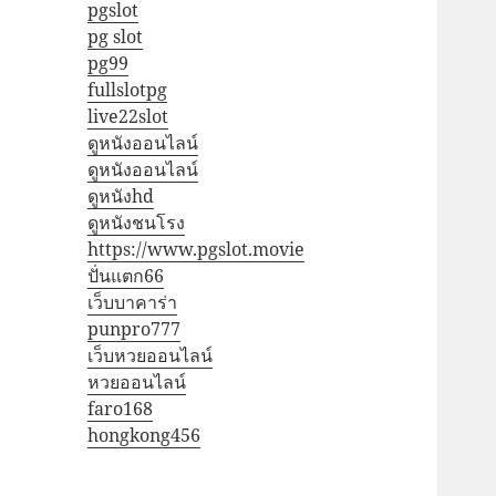
pgslot
pg slot
pg99
fullslotpg
live22slot
ดูหนังออนไลน์
ดูหนังออนไลน์
ดูหนังhd
ดูหนังชนโรง
https://www.pgslot.movie
ปั่นแตก66
เว็บบาคาร่า
punpro777
เว็บหวยออนไลน์
หวยออนไลน์
faro168
hongkong456