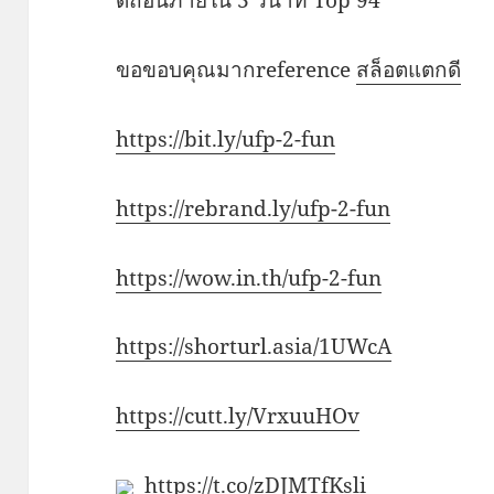
ขอขอบคุณมากreference
สล็อตแตกดี
https://bit.ly/ufp-2-fun
https://rebrand.ly/ufp-2-fun
https://wow.in.th/ufp-2-fun
https://shorturl.asia/1UWcA
https://cutt.ly/VrxuuHOv
https://t.co/zDJMTfKsli