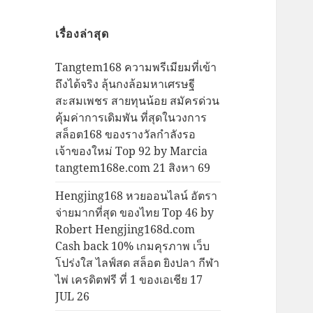
เรื่องล่าสุด
Tangtem168 ความพรีเมียมที่เข้า
ถึงได้จริง ลุ้นกงล้อมหาเศรษฐี
สะสมเพชร สายทุนน้อย สมัครด่วน
คุ้มค่าการเดิมพัน ที่สุดในวงการ
สล็อต168 ของรางวัลกำลังรอ
เจ้าของใหม่ Top 92 by Marcia
tangtem168e.com 21 สิงหา 69
Hengjing168 หวยออนไลน์ อัตรา
จ่ายมากที่สุด ของไทย Top 46 by
Robert Hengjing168d.com
Cash back 10% เกมคุรภาพ เว็บ
โปร่งใส ไลฟ์สด สล็อต ยิงปลา กีฬา
ไพ่ เครดิตฟรี ที่ 1 ของเอเชีย 17
JUL 26