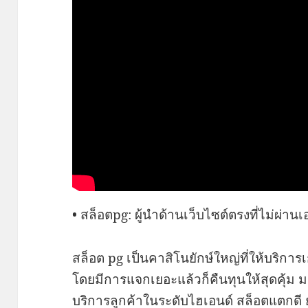
• สล็อตpg: ผู้นำด้านเว็บไซต์ตรงที่ไม่ผ่านเอ
สล็อต pg เป็นคาสิโนยักษ์ใหญ่ที่ให้บร
โดยมีการแจกเยอะแล้วก็คืนทุนให้สุดคุ้ม ม
บริการลูกค้าในระดับไฮเอนด์ สล็อตแตกดี 