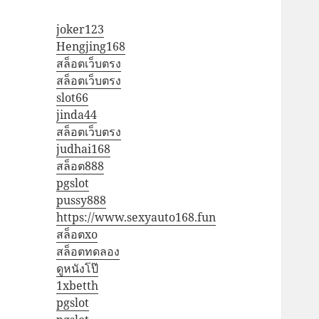
joker123
Hengjing168
สล็อตเว็บตรง
สล็อตเว็บตรง
slot66
jinda44
สล็อตเว็บตรง
judhai168
สล็อต888
pgslot
pussy888
https://www.sexyauto168.fun
สล็อตxo
สล็อตทดลอง
ดูหนังโป๊
1xbetth
pgslot