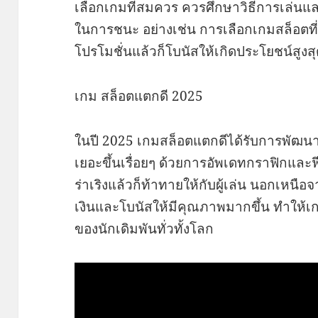
เลือกเกมที่สมควร ควรศึกษาวิธีการเล่นและ
ในการชนะ อย่างเช่น การเลือกเกมสล็อตที่ม
โปรโมชั่นแล้วก็โบนัสให้เกิดประโยชน์สูงส
เกม สล็อตแตกดี 2025
ในปี 2025 เกมสล็อตแตกดีได้รับการพัฒน
เยอะขึ้นเรื่อยๆ ด้วยการอัพเดทกราฟิกและ
ร่าเริงแล้วก็ท้าทายให้กับผู้เล่น นอกเหนื
เงินและโบนัสให้มีคุณภาพมากขึ้น ทำให้เ
ของนักเดิมพันทั่วทั้งโลก