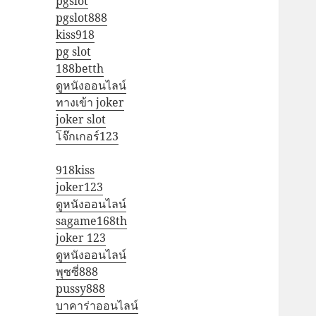
pgslot
pgslot888
kiss918
pg slot
188betth
ดูหนังออนไลน์
ทางเข้า joker
joker slot
โจ๊กเกอร์123
918kiss
joker123
ดูหนังออนไลน์
sagame168th
joker 123
ดูหนังออนไลน์
พุซซี่888
pussy888
บาคาร่าออนไลน์