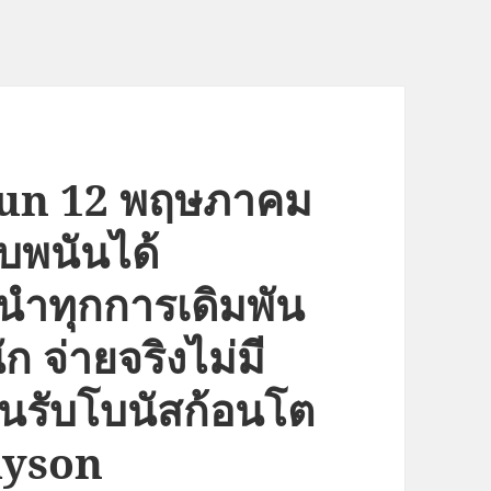
.fun 12 พฤษภาคม
็บพนันได้
นำทุกการเดิมพัน
 จ่ายจริงไม่มี
ุ้นรับโบนัสก้อนโต
ayson