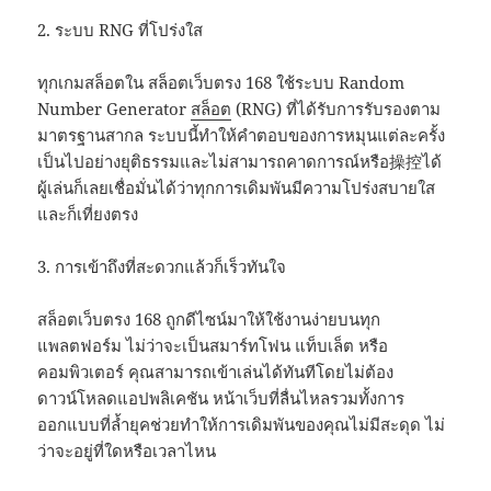
2. ระบบ RNG ที่โปร่งใส
ทุกเกมสล็อตใน สล็อตเว็บตรง 168 ใช้ระบบ Random
Number Generator
สล็อต
(RNG) ที่ได้รับการรับรองตาม
มาตรฐานสากล ระบบนี้ทำให้คำตอบของการหมุนแต่ละครั้ง
เป็นไปอย่างยุติธรรมและไม่สามารถคาดการณ์หรือ操控ได้
ผู้เล่นก็เลยเชื่อมั่นได้ว่าทุกการเดิมพันมีความโปร่งสบายใส
และก็เที่ยงตรง
3. การเข้าถึงที่สะดวกแล้วก็เร็วทันใจ
สล็อตเว็บตรง 168 ถูกดีไซน์มาให้ใช้งานง่ายบนทุก
แพลตฟอร์ม ไม่ว่าจะเป็นสมาร์ทโฟน แท็บเล็ต หรือ
คอมพิวเตอร์ คุณสามารถเข้าเล่นได้ทันทีโดยไม่ต้อง
ดาวน์โหลดแอปพลิเคชัน หน้าเว็บที่ลื่นไหลรวมทั้งการ
ออกแบบที่ล้ำยุคช่วยทำให้การเดิมพันของคุณไม่มีสะดุด ไม่
ว่าจะอยู่ที่ใดหรือเวลาไหน