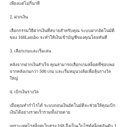
เพียงแต่ไม่กี่นาที
2. ฝากเงิน
เลือกกรรมวิธีฝากเงินที่สบายสำหรับคุณ ระบบฝากอัตโนมัติ
ของ 168Lambo จะทำให้เงินเข้าบัญชีของคุณโดยทันที
3. เลือกเกมและเริ่มเล่น
หลังจากฝากเงินสำเร็จ คุณสามารถเลือกเกมสล็อตที่ชอบพอ
จากคลังเกมกว่า 500 เกม และเริ่มหมุนวงล้อเพื่อลุ้นรางวัล
ใหญ่
4. เบิกเงินรางวัล
เมื่อคุณทำกำไรได้ ระบบถอนเงินอัตโนมัติจะช่วยให้คุณเบิก
เงินได้อย่างรวดเร็วรวมทั้งง่ายดาย
เพราะเหตุไรสล็อตเว็บตรง 168 ถึงเป็นเว็บไซต์สล็อตอันดับ 1