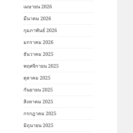
เมษายน 2026
มีนาคม 2026
กุมภาพันธ์ 2026
มกราคม 2026
ธันวาคม 2025
พฤศจิกายน 2025
ตุลาคม 2025
กันยายน 2025
สิงหาคม 2025
กรกฎาคม 2025
มิถุนายน 2025