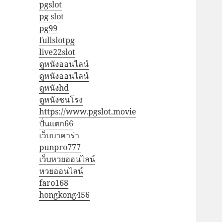
pgslot
pg slot
pg99
fullslotpg
live22slot
ดูหนังออนไลน์
ดูหนังออนไลน์
ดูหนังhd
ดูหนังชนโรง
https://www.pgslot.movie
ปั่นแตก66
เว็บบาคาร่า
punpro777
เว็บหวยออนไลน์
หวยออนไลน์
faro168
hongkong456