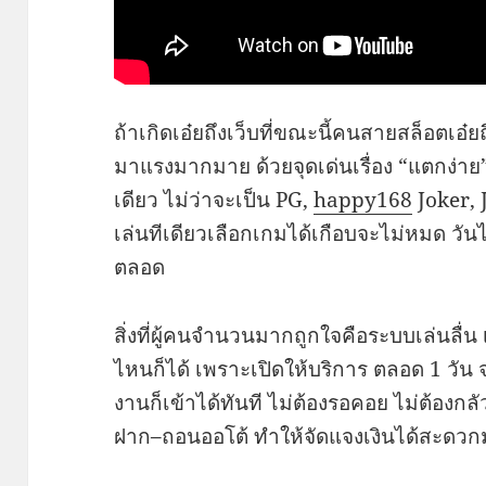
ถ้าเกิดเอ๋ยถึงเว็บที่ขณะนี้คนสายสล็อตเอ๋
มาแรงมากมาย ด้วยจุดเด่นเรื่อง “แตกง่าย”
เดียว ไม่ว่าจะเป็น PG,
happy168
Joker, J
เล่นทีเดียวเลือกเกมได้เกือบจะไม่หมด วัน
ตลอด
สิ่งที่ผู้คนจำนวนมากถูกใจคือระบบเล่นลื่
ไหนก็ได้ เพราะเปิดให้บริการ ตลอด 1 วัน จะ
งานก็เข้าได้ทันที ไม่ต้องรอคอย ไม่ต้องกล
ฝาก–ถอนออโต้ ทำให้จัดแจงเงินได้สะดว