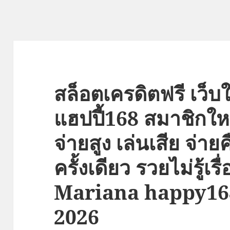
สล็อตเครดิตฟรี เว็บ
แฮปปี้168 สมาชิกให
จ่ายสูง เล่นเสีย จ่าย
ครั้งเดียว รวยไม่รู้เ
Mariana happy16
2026