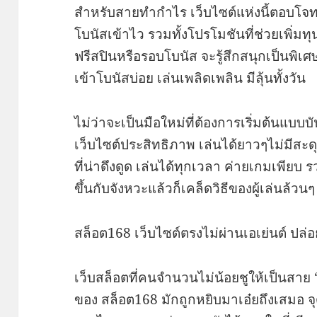
สำหรับสายทำกำไร เว็บไซต์แห่งนี้ตอบโจทย์
โบนัสเข้าไว รวมทั้งโปรโมชันที่ช่วยเพิ่มทุ
ฟรีสปินหรือรอบโบนัส จะรู้สึกสนุกเป็นพิเ
เข้าโบนัสบ่อย เล่นเพลิดเพลิน มีลุ้นทั้งวัน
ไม่ว่าจะเป็นมือใหม่ที่ต้องการเริ่มต้นแบบบั
เว็บไซต์ประสิทธิภาพ เล่นได้ยาวๆไม่มีสะด
ที่น่าดึงดูด เล่นได้ทุกเวลา ค่ายเกมเพีย
ขึ้นกับจังหวะแล้วก็เคล็ดวิธีของผู้เล่นล้วนๆ
สล็อต168 เว็บไซต์ตรงไม่ผ่านเอเย่นต์ ปล่
เว็บสล็อตที่คนจำนวนไม่น้อยชูให้เป็นสาย “เ
ของ สล็อต168 มักถูกหยิบมาเอ๋ยถึงเสมอ จุด