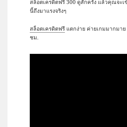
สล็อตเครดิตฟรี 300 ดูสักครั้ง แล้วคุณจะ
นี้ถึงมาแรงจริงๆ
สล็อตเครดิตฟรี
แตกง่าย ค่ายเกมมากมาย ได
ชม.