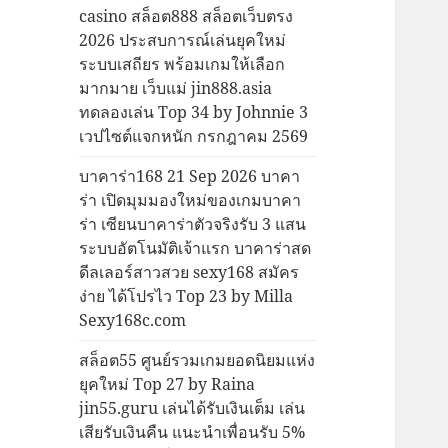
casino สล็อต888 สล็อตเว็บตรง
2026 ประสบการณ์เล่นยุคใหม่
ระบบเสถียร พร้อมเกมให้เลือก
มากมาย เว็บแม่ jin888.asia
ทดลองเล่น Top 34 by Johnnie 3
เวปไซต์แจกหนัก กรกฎาคม 2569
บาคาร่า168 21 Sep 2026 บาคา
ร่า เปิดมุมมองใหม่ของเกมบาคา
ร่า เซียนบาคาร่าตัวจริงรับ 3 แสน
ระบบอัตโนมัติเจ้าแรก บาคาร่าสด
ดีลเลอร์สาวสวย sexy168 สมัคร
ง่าย ได้โปรไว Top 23 by Milla
Sexy168c.com
สล็อต55 ศูนย์รวมเกมยอดนิยมแห่ง
ยุคใหม่ Top 27 by Raina
jin55.guru เล่นได้รับเงินเต็ม เล่น
เสียรับเงินคืน แนะนำเพื่อนรับ 5%