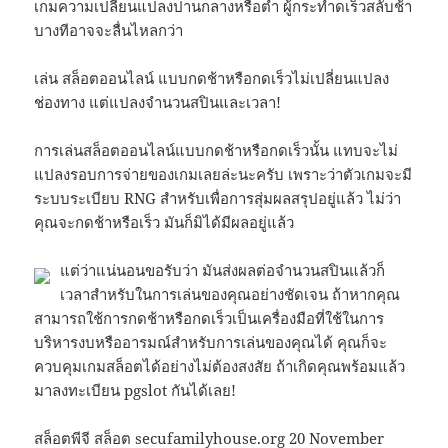
เกมความเปลี่ยนแปลงปานกลางหรือต่ำ ผู้กระทำดเร็วสลับช้า
บางทีอาจจะลื่นไหลกว่า
เล่น สล็อตออนไลน์ แบบกดช้าหรือกดเร็วไม่เปลี่ยนแปลง
ช่องทาง แต่แปลงจำนวนสปินและเวลา!
การเล่นสล็อตออนไลน์แบบกดช้าหรือกดเร็วนั้น แทบจะไม่
แปลงรอบการจ่ายของเกมเลยล่ะนะครับ เพราะว่าตัวเกมจะมี
ระบบระเบียบ RNG สำหรับเพื่อการสุ่มผลสรุปอยู่แล้ว ไม่ว่า
คุณจะกดช้าหรือเร็ว มันก็มิได้มีผลอยู่แล้ว
แต่ว่าแน่นอนขอรับว่า มันส่งผลต่อจำนวนสปินแล้วก็
เวลาสำหรับในการเล่นของคุณอย่างชัดเจน ถ้าหากคุณ
สามารถใช้การกดช้าหรือกดเร็วเป็นเครื่องมือที่ใช้ในการ
บริหารงบหรืออารมณ์สำหรับการเล่นของคุณได้ คุณก็จะ
ควบคุมเกมสล็อตได้อย่างไม่ต้องสงสัย ถ้าเกิดคุณพร้อมแล้ว
มาลงทะเบียน pgslot กันได้เลย!
สล็อตพีจี สล็อต secufamilyhouse.org 20 November