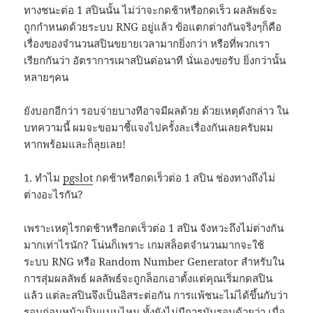
ทางชนะต่อ 1 สปินนั้น ไม่ว่าจะกดช้าหรือกดเร็ว ผลลัพธ์จะ
ถูกกำหนดด้วยระบบ RNG อยู่แล้ว ข้อแตกต่างกันจริงๆก็คือ
เรื่องของจำนวนสปินขยายเวลามากยิ่งกว่า หรือที่พวกเรา
เรียกกันว่า อัตราการเผาสปินต่อนาที นั่นเองขอรับ ยิ่งกว่านั้น
หลายๆคน
ยังบอกอีกว่า รอบจ่ายบางทีอาจมีผลด้วย ด้วยเหตุดังกล่าว ใน
บทความนี้ ผมจะขอมาชี้แจงไปครั้งละเรื่องกันเลยครับผม
หากพร้อมและก็ลุยเลย!
1. ทำไม
pgslot
กดช้าหรือกดเร็วต่อ 1 สปิน ช่องทางถึงไม่
ต่างอะไรกัน?
เพราะเหตุไรกดช้าหรือกดเร็วต่อ 1 สปิน จังหวะถึงไม่ต่างกัน
มากเท่าไรนัก? โน่นก็เพราะ เกมสล็อตจำนวนมากจะใช้
ระบบ RNG หรือ Random Number Generator สำหรับใน
การสุ่มผลลัพธ์ ผลลัพธ์จะถูกล็อกเอาตั้งแต่คุณเริ่มกดสปิน
แล้ว แต่ละสปินจึงเป็นอิสระต่อกัน การแพ้ชนะไม่ได้ขึ้นกับว่า
รอบก่อนหน้าเป็นแบบไหน ทั้งยังไม่มีการนับรอบด้วยว่า เมื่อ