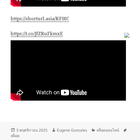
https://shorturl.asia/KF0IC
https://t.co/JfZRuFkmxE
เขียน
ผู้
หมวด
ป้าย
3 พฤศจิกายน 2025
Eugene Gonzales
สล็อตออนไลน์
เมื่อ
เขียน
หมู่
กำกับ
สล็อต