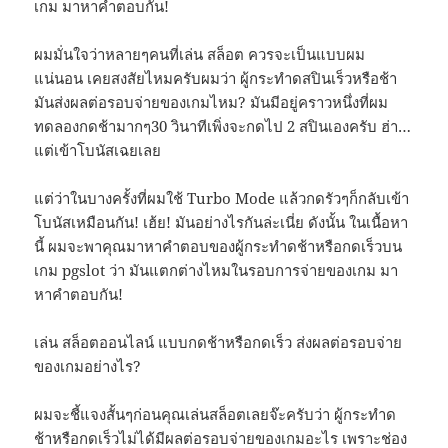
เกม มาหาคำตอบกัน!
ผมมั่นใจว่าหลายๆคนที่เล่น สล็อต ควรจะเป็นแบบผม
แน่นอน เคยสงสัยไหมครับผมว่า ผู้กระทำดสปินเร็วหรือช้า
มันส่งผลต่อรอบจ่ายของเกมไหม? มันมีอยู่คราวหนึ่งที่ผม
ทดลองกดช้ามากๆ30 วินาทีเพิ่งจะกดไป 2 สปินเองครับ ฮ่า…
แต่เข้าโบนัสเฉยเลย
แต่ว่าในบางครั้งที่ผมใช้ Turbo Mode แล้วกดรัวๆก็กลับเข้า
โบนัสเหมือนกัน! เฮ้ย! มันอย่างไรกันล่ะเนี่ย ดังนั้น ในเนื้อหา
นี้ ผมจะพาคุณมาหาคำตอบของผู้กระทำดช้าหรือกดเร็วบน
เกม pgslot ว่า มันแตกต่างไหมในรอบการจ่ายของเกม มา
หาคำตอบกัน!
เล่น สล็อตออนไลน์ แบบกดช้าหรือกดเร็ว ส่งผลต่อรอบจ่าย
ของเกมอย่างไร?
ผมจะชี้แจงสั้นๆก่อนคุณเล่นสล็อตเลยจ๊ะครับว่า ผู้กระทำด
ช้าหรือกดเร็วไม่ได้มีผลต่อรอบจ่ายของเกมอะไร เพราะช่อง