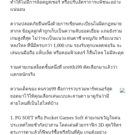
ทำให้ไม่มีการล็อคยูสเซอร์ หรือปรับอัตราการแพ้ชนะอย่าง
แน่นอน
ความปลอดภัยยืนหนึ่งด้วยการเขียนทะเบียนไม่ผิดกฎหมาย
สากล ข้อมูลลูกค้าถูกเก็บเป็นความลับยอดเยี่ยม แถมยังรวม
เกมสูงที่สุด ไม่ว่าจะเป็นแนวแฟนตาซี ผจญภัย หรือแนวน่า
หลงใหล ที่นี่มีครบกว่า 1,000 เกม รองรับทุกแพลตฟอร์ม จะ
เล่นบนมือถือ แท็บเล็ต หรือคอมพิวเตอร์ ก็ลื่นไหล ไม่มีสะดุด
รวมค่ายเกมสล็อตชั้นหนึ่งที่ sretthi99 คัดเลือกมาแล้วว่า
แตกหนักจริง
ความเด็ดของ คนรวย99 คือการรวบรวมพาร์ทเนอร์สุด
ยอดมาไว้ให้คุณเลือกเล่นแบบละลานตา มาดูกันว่ามี
ค่ายไหนที่เป็นไฮไลท์บ้าง
1. PG SOFT หรือ Pocket Games Soft ค่ายเกมขวัญใจคน
ประเทศไทยชั่วกัลปวสาน โดดเด่นด้วยกราฟิก 3D สุดวิจิตร
ตระการตาแล้วก็ฟีพบร์ซื้อฟรีสปินที่คุ้ม เกมดังอย่าง