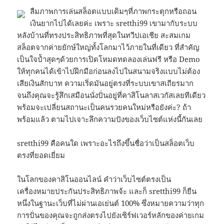
ลืมภาพการเล่นสล็อตแบบเดิมๆที่ภาพกระตุกหรือถอน
เงินยากไปได้เลยค่ะ เพราะ sretthi99 เขามากับระบบ
หลังบ้านที่ทรงประสิทธิภาพที่สุดในทวีปเอเชีย สะสมเกม
สล็อตจากค่ายยักษ์ใหญ่ทั้งโลกมาไว้ภายในที่เดียว ที่สำคัญ
เป็นใจป้ำสุดๆด้วยการเปิดโหมดทดลองเล่นฟรี หรือ Demo
ให้ทุกคนได้เข้าไปฝึกมือก่อนลงไปในสนามจริงแบบไม่ต้อง
เสียเงินสักบาท ความเริ่ดมันอยู่ตรงที่ระบบเขาสเถียรมาก
จนถึงคุณจะรู้สึกเสมือนนั่งปั่นอยู่ที่คาสิโนลาสเวกัสเลยทีเดียว
พร้อมจะเปลี่ยนสถานะเป็นคนรวยคนใหม่หรือยังค่ะ? ถ้า
พร้อมแล้ว ตามไปเจาะลึกความปังของเว็บไซต์แห่งนี้กันเลย
sretthi99 คือคนใด เพราะอะไรถึงขึ้นชื่อว่าเป็นสล็อตเว็บ
ตรงที่ยอดเยี่ยม
ในโลกของคาสิโนออนไลน์ คำว่าเว็บไซต์ตรงเป็น
เครื่องหมายประกันประสิทธิภาพจ้ะ และก็ sretthi99 ก็ยืน
หนึ่งในฐานะเว็บที่ไม่ผ่านเอเย่นต์ 100% ซึ่งหมายความว่าทุก
การปั่นของคุณจะถูกส่งตรงไปยังเซิร์ฟเวอร์หลักของค่ายเกม