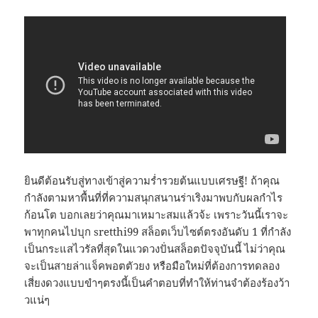
ยินดีต้อนรับสู่ทางเข้าสู่ความร่ำรวยต้นแบบเศรษฐี! ถ้าคุณ
กำลังตามหาพื้นที่ที่ความสนุกสนานร่าเริงมาพบกับผลกำไร
ก้อนโต บอกเลยว่าคุณมาเหมาะสมแล้วจ้ะ เพราะวันนี้เราจะ
พาทุกคนไปบุก sretthi99 สล็อตเว็บไซต์ตรงอันดับ 1 ที่กำลัง
เป็นกระแสไวรัลที่สุดในแวดวงปั่นสล็อตปัจจุบันนี้ ไม่ว่าคุณ
จะเป็นสายล่าแจ็คพอตตัวยง หรือมือใหม่ที่ต้องการทดลอง
เสี่ยงดวงแบบขำๆตรงนี้เป็นคำตอบที่ทำให้ท่านจำต้องร้องว้า
วแน่ๆ