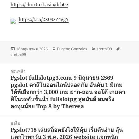
https://shorturl.asia/drb0e
https://t.co/2X0SzZ4ggY
เขียน
ผู้
หมวด
ป้าย
18 พฤษภาคม 2026
Eugene Gonzales
sretthi99
เมื่อ
เขียน
หมู่
กำกับ
sretthi99
แนะแนว
ก่อนหน้า
เรื่อง
Pgslot fullslotpg3.com 9 มิถุนายน 2569
เรื่อง
pgslot คาสิโนออนไลน์ปลอดภัย อันดับ 1 มีเกม
ก่อน
ให้ห้เลือกกว่า 3,000 เกม ฝาก-ถอน ออโต้ เกมคา
หน้า:
สิโนระดับชั้นนำ fullslotpg สุดมันส์ สมจริง
ลงทุนน้อย Top 8 by Theresa
ต่อไป
Pgslot718 เล่นสล็อตยังไงให้คุ้ม เริ่มต้นง่าย ลุ้น
เรื่อง
แตกไวทุกวัน 3 พ.ค. 2026 website แจกหนัก
ต่อ