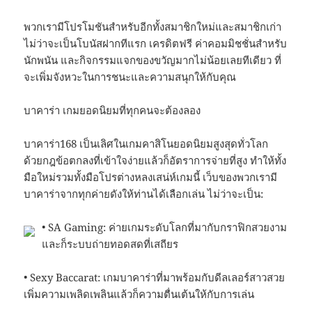
พวกเรามีโปรโมชันสำหรับอีกทั้งสมาชิกใหม่และสมาชิกเก่า
ไม่ว่าจะเป็นโบนัสฝากทีแรก เครดิตฟรี ค่าคอมมิชชั่นสำหรับ
นักพนัน และกิจกรรมแจกของขวัญมากไม่น้อยเลยทีเดียว ที่
จะเพิ่มจังหวะในการชนะและความสนุกให้กับคุณ
บาคาร่า เกมยอดนิยมที่ทุกคนจะต้องลอง
บาคาร่า168 เป็นเลิศในเกมคาสิโนยอดนิยมสูงสุดทั่วโลก
ด้วยกฎข้อตกลงที่เข้าใจง่ายแล้วก็อัตราการจ่ายที่สูง ทำให้ทั้ง
มือใหม่รวมทั้งมือโปรต่างหลงเสน่ห์เกมนี้ เว็บของพวกเรามี
บาคาร่าจากทุกค่ายดังให้ท่านได้เลือกเล่น ไม่ว่าจะเป็น:
• SA Gaming: ค่ายเกมระดับโลกที่มากับกราฟิกสวยงาม
และก็ระบบถ่ายทอดสดที่เสถียร
• Sexy Baccarat: เกมบาคาร่าที่มาพร้อมกับดีลเลอร์สาวสวย
เพิ่มความเพลิดเพลินแล้วก็ความตื่นเต้นให้กับการเล่น