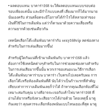
• ผลตอบแทน: บาคาร่า168 จะให้ผลตอบแทนแบบรอบต่อ
รอบเพียงแค่นั้น และมีกำไรแบบคงที่ เสี่ยงมากก็ได้มากมาย
นั่นเองครับ ส่วนสล็อตจะมีโอกาสได้กำไรได้หลายเท่าของ
เงินที่ใช้ในการเดิมพัน แต่ว่าก็ตามมาด้วยความเสี่ยงหรือ
ความยากด้วยเช่นเดียวกัน
เทคนิคเลือกโต๊ะเดิมพันบาคาร่ากับ sexy168vip ลดช่องทาง
สำหรับในการเล่นเสียมากขึ้น!
สำหรับผู้ใดกันแน่ที่เข้ามาเดิมพันกับ บาคาร่า168 แล้ว
ต้องการใช้เทคนิคต่างๆสำหรับในการช่วยลดช่องทางสำหรับ
ในการเล่นเสียมากขึ้นนั้น พวกเราขอเสนอแนะวิธีการเลือก
โต๊ะเดิมพันบาคาร่าบน บาคาร่า เว็บตรงไปเลยครับผม การ
เลือกโต๊ะหรือห้องเดิมพันที่ดี นับได้ว่าเป็นก้าวแรกที่สำคัญ
เทียบเท่าการวางเดิมพันเลยก็ว่าได้ ถ้าหากคุณเลือกห้องที่ไม่
เหมาะสมกับคุณ บางทีอาจจะเจอกับเค้าไพ่บาคาร่า168 ที่
อ่านได้ยากหรือจังหวะเสียยาวๆได้ง่ายด้วย โดยเหตุนี้ มาดู
กันเลยว่า คุณควรจะเลือกห้องพนันแบบไหนเยอะที่สุด มาดู