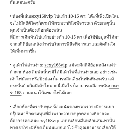
กันเลยนะครับ
• ห้องที่เล่นsexy168vip ไปแล้ว 10-15 ตา: โต๊ะที่เพิ่งเปิดใหม่
จะไม่มีสถิติใดๆก็ตามให้พวกเราพินิจพิจารณา ด้วยเหตุนั้น
คุณจำเป็นต้องเลือกห้องพนัน
ที่มีการเดิมพันไปแล้วอย่างต่ำ 10-15 ตา เพื่อใช้ข้อมูลที่ได้มา
จากสถิติย้อนหลังสำหรับในการพินิจพิจารณาและตัดสินใจ
ให้เพิ่มมากขึ้น
• ดูเค้าไพ่อ่านง่าย:
sexy168vip
แม้จะมีสถิติย้อนหลัง แต่ว่า
ถ้าหากห้องเดิมพันนั้นๆมิได้มีเค้าไพ่ที่อ่านง่ายเลย อย่างเช่น
เค้าไพ่มังกรหรือปิงปอง ก็ควรหลีกเลี่ยงในทันทีนะครับ แม้
กระนั้นถ้าเกิดมีเค้าไพ่พวกนี้เมื่อไร ก็สามารถเลือกพนัน
บาคา
ร่า168
ตามแนวโน้มของไพ่ได้เลย
• เลือกห้องที่ตรงกับทุน: ห้องพนันของพวกเราจะมีการแยก
กรุ๊ปสมาชิกตามทุนที่มี เพราะว่าบางบุคคลบางทีอาจจะ
ต้องการลงเล่นsexy168vip แบบหลักหมื่นหลักแสนเท่านั้น
ทางเราก็จะมีห้องเดิมพันแยกเอาไว้ ซึ่งคุณสามารถเลือกให้