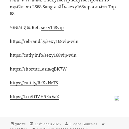
พฤศจิกายน 2568 Sang คาสิโน sexy168vip แตกง่าย Top
68
ขอขอบคุณ Ref.
sexy168vip
https://rebrand.ly/sexy168vip-win
https://cutly.info/sexy168vip-win
https://shorturl.asia/qBK7W
https://cutt.ly/BrXxNrTS
https://t.co/DTZH5RxVaZ
รูป
เขียน
ผู้
หมวด
รูปภาพ
23 กันยายน 2025
Eugene Gonzales
แบบ
เมื่อ
ป้าย
เขียน
หมู่