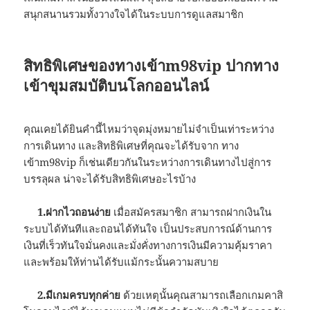
สนุกสนานรวมทั้งวางใจได้ในระบบการดูแลสมาชิก
สิทธิพิเศษของทางเข้าm98vip ปากทาง
เข้าขุมสมบัติบนโลกออนไลน์
คุณเคยได้ยินคำนี้ไหมว่าจุดมุ่งหมายไม่จำเป็นเท่าระหว่าง
การเดินทาง และสิทธิพิเศษที่คุณจะได้รับจาก ทาง
เข้าm98vip ก็เช่นเดียวกันในระหว่างการเดินทางไปสู่การ
บรรลุผล น่าจะได้รับสิทธิพิเศษอะไรบ้าง
1.ฝากไวถอนง่าย
เมื่อสมัครสมาชิก สามารถฝากเงินใน
ระบบได้ทันทีและถอนได้ทันใจ เป็นประสบการณ์ด้านการ
เงินที่เร็วทันใจมั่นคงและมั่งคั่งทางการเงินมีความคุ้มราคา
และพร้อมให้ท่านได้รับแม้กระนั้นความสบาย
2.มีเกมครบทุกค่าย
ด้วยเหตุนั้นคุณสามารถเลือกเกมคาสิ