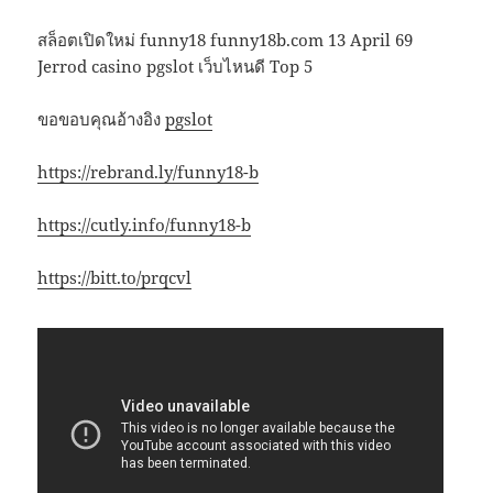
สล็อตเปิดใหม่ funny18 funny18b.com 13 April 69
Jerrod casino pgslot เว็บไหนดี Top 5
ขอขอบคุณอ้างอิง
pgslot
https://rebrand.ly/funny18-b
https://cutly.info/funny18-b
https://bitt.to/prqcvl