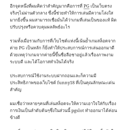
อีกจุดหนึ่งที่ผมคิดว่าสำคัญมากคือการที่
PG
เป็นเว็บตรง
จริงๆไม่ผ่านตัวกลาง ซึ่งนี้ช่วยทำให้การเล่นมีความโล่งใส
มากยิ่งขึ้น ผมสามารถเชื่อมั่นได้ว่าเกมที่เล่นเป็นของแท้ ผิด
ปรับปรุงหรือควบคุมผลลัพธ์อะไร
รวมทั้งเมื่อรวมกับการที่เว็บไซต์แห่งนี้เน้นย้ำเกมสล็อตจาก
ค่าย PG เป็นหลัก ก็ยิ่งทำให้ประสบการณ์การเล่นออกมาดี
ด้วยเหตุว่าเกมจากค่ายนี้ขึ้นชื่อลือชาอยู่แล้วเรื่องภาพงาม
ระบบดี และได้โอกาสทำเงินได้จริง
ประสบการณ์ใช้งานระบบฝากถอนและก็ความมี
ประสิทธิภาพของเว็บไซต์ funny18 ที่เป็นคุณลักษณะเด่น
สำคัญ
ผมเชื่อว่าหลายๆคนที่เล่นสล็อตจะให้ความเอาใจใส่กับเรื่อง
การเงินเป็นลำดับต้นๆซึ่งในส่วนนี้ pgslot ทำออกมาได้ค่อน
ข้างดี