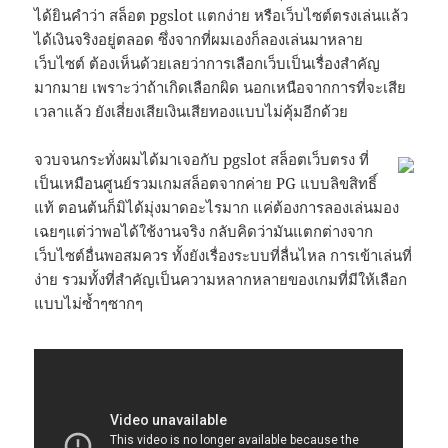
ได้ยินคำว่า สล็อต pgslot แตกง่าย หรือเว็บไซต์ตรงเล่นแล้ว
ได้เงินจริงอยู่ตลอด ซึ่งจากที่ผมเองก็ลองเล่นมาหลาย
เว็บไซต์ ต้องเห็นด้วยเลยว่าการเลือกเว็บเป็นเรื่องสำคัญ
มากมาย เพราะว่าถ้าเกิดเลือกผิด นอกเหนือจากการที่จะเสีย
เวลาแล้ว ยังเสี่ยงเสียเงินเสียทองแบบไม่คุ้มอีกด้วย
จวบจนกระทั่งผมได้มาเจอกับ pgslot สล็อตเว็บตรง ที่
เป็นเหมือนศูนย์รวมเกมสล็อตจากค่าย PG แบบลิขสิทธิ์
แท้ ตอนต้นก็มิได้มุ่งมาดอะไรมาก แค่ต้องการลองเล่นมอง
เฉยๆแต่ว่าพอได้ใช้งานจริง กลับคิดว่ามันแตกต่างจาก
เว็บไซต์อื่นพอสมควร ทั้งยังเรื่องระบบที่ลื่นไหล การเข้าเล่นที่
ง่าย รวมทั้งที่สำคัญเป็นความหลากหลายของเกมที่มีให้เลือก
แบบไม่ซ้ำๆซากๆ