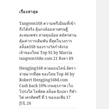
เรื่องล่าสุด
Tangtem168 ความพรีเมียมที่เข้า
ถึงได้จริง ลุ้นกงล้อมหาเศรษฐี
สะสมเพชร สายทุนน้อย สมัครด่วน
คุ้มค่าการเดิมพัน ที่สุดในวงการ
สล็อต168 ของรางวัลกำลังรอ
เจ้าของใหม่ Top 92 by Marcia
tangtem168e.com 21 สิงหา 69
Hengjing168 หวยออนไลน์ อัตรา
จ่ายมากที่สุด ของไทย Top 46 by
Robert Hengjing168d.com
Cash back 10% เกมคุรภาพ เว็บ
โปร่งใส ไลฟ์สด สล็อต ยิงปลา กีฬา
ไพ่ เครดิตฟรี ที่ 1 ของเอเชีย 17
JUL 26