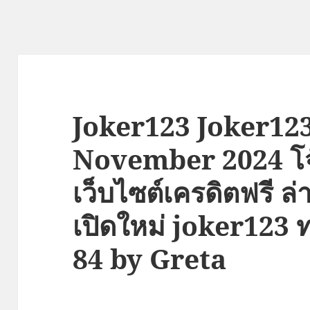
Joker123 Joker12
November 2024 โจ
เว็บไซต์เครดิตฟรี ล่
เปิดใหม่ joker123 
84 by Greta