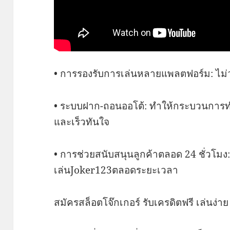
• การรองรับการเล่นหลายแพลตฟอร์ม: ไม่ว
• ระบบฝาก-ถอนออโต้: ทำให้กระบวนการทำธุ
และเร็วทันใจ
• การช่วยสนับสนุนลูกค้าตลอด 24 ชั่วโมง:
เล่นJoker123ตลอดระยะเวลา
สมัครสล็อตโจ๊กเกอร์ รับเครดิตฟรี เล่นง่าย 