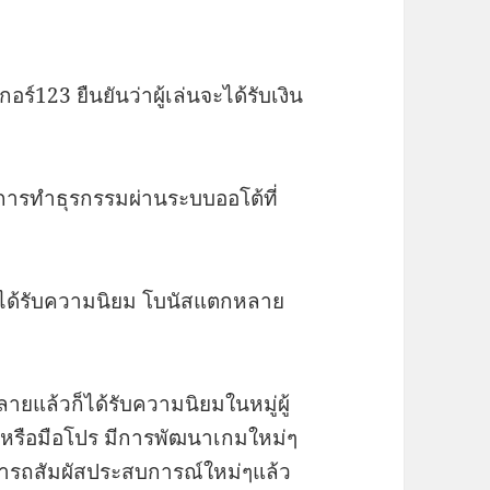
อร์123 ยืนยันว่าผู้เล่นจะได้รับเงิน
การทำธุรกรรมผ่านระบบออโต้ที่
ได้รับความนิยม โบนัสแตกหลาย
ยแล้วก็ได้รับความนิยมในหมู่ผู้
ม่หรือมือโปร มีการพัฒนาเกมใหม่ๆ
สามารถสัมผัสประสบการณ์ใหม่ๆแล้ว