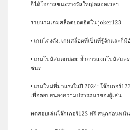
ก็ได้โอกาสชนะรางวัลใหญ่ตลอดเวลา
รายนามเกมสล็อตยอดฮิตใน joker123
• เกมโด่งดัง: เกมสล็อตที่เป็นที่รู้จักและก็มี
• เกมโบนัสแตกบ่อย: ย้ำการแจกโบนัสและก็
ชนะ
• เกมใหม่ที่มาแรงในปี 2024: โจ๊กเกอร์12
เพื่อตอบสนองความปรารถนาของผู้เล่น
ทดสอบเล่นโจ๊กเกอร์123 ฟรี สนุกก่อนพนัน